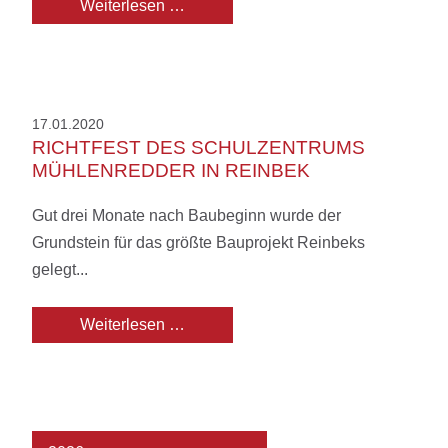
Richtfest der Bertha-von-Suttner-Sc
Weiterlesen …
17.01.2020
RICHTFEST DES SCHULZENTRUMS
MÜHLENREDDER IN REINBEK
Gut drei Monate nach Baubeginn wurde der
Grundstein für das größte Bauprojekt Reinbeks
gelegt...
Richtfest des Schulzentrums Mühlen
Weiterlesen …