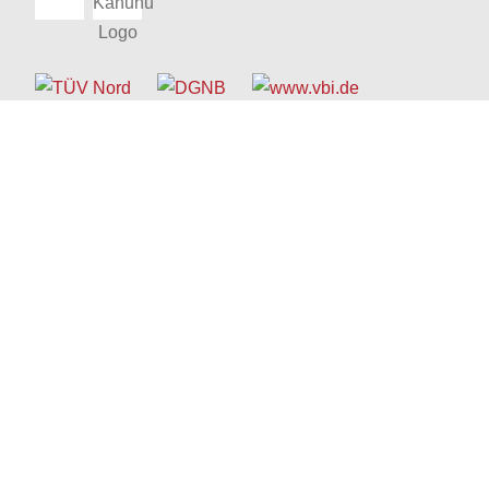
© 1963 - 2026 Schreyer Ingenieure
Kontakt
I
Impressum
I
Datenschutz
Barrierefreiheitserklärung