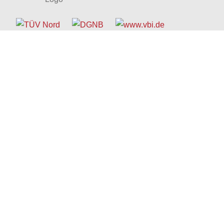
© 1963 - 2026 Schreyer Ingenieure
Kontakt
I
Impressum
I
Datenschutz
Barrierefreiheitserklärung