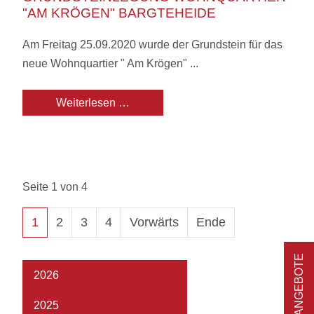
"AM KRÖGEN" BARGTEHEIDE
Am Freitag 25.09.2020 wurde der Grundstein für das
neue Wohnquartier " Am Krögen" ...
Grundsteinlegung Wohnquartier "Am
Weiterlesen …
Seite 1 von 4
1
2
3
4
Vorwärts
Ende
STELLENANGEBOTE
2026
2025